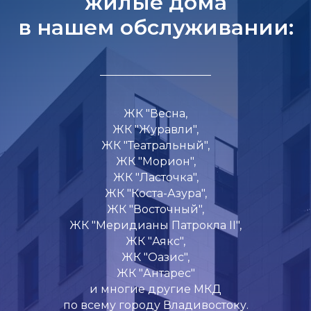
жилые дома
в нашем обслуживании:
ЖК "Весна,
ЖК "Журавли",
ЖК "Театральный",
ЖК "Морион",
ЖК "Ласточка",
ЖК "Коста-Азура",
ЖК "Восточный",
ЖК "Меридианы Патрокла II",
ЖК "Аякс",
ЖК "Оазис",
ЖК "Антарес"
и многие другие МКД
по всему городу Владивостоку.